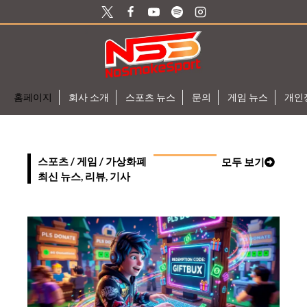
Skip
to
content
홈페이지
회사 소개
스포츠 뉴스
문의
게임 뉴스
개인
스포츠 / 게임 / 가상화폐
모두 보기
최신 뉴스, 리뷰, 기사