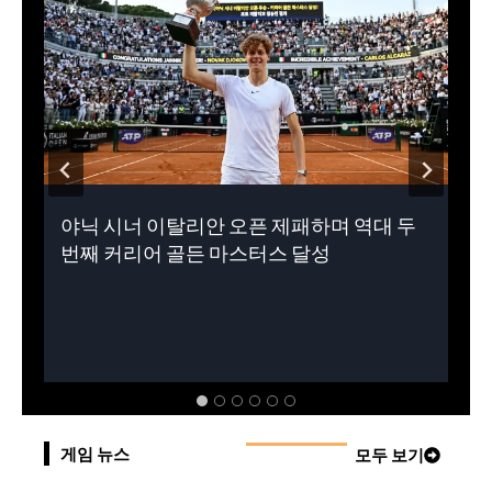
야닉 시너 이탈리안 오픈 제패하며 역대 두
번째 커리어 골든 마스터스 달성
게임 뉴스
모두 보기