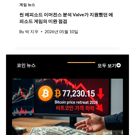
게임 뉴스
씬 에피소드 이머전스 분석 Valve가 지원했던 에
피소드 게임의 미완 점검
By
박 지우
2026년 05월 10일
코인 뉴스
모두 보기