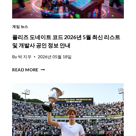
게임 뉴스
플리즈 도네이트 코드 2026년 5월 최신 리스트
및 개발사 공인 정보 안내
By
박 지우
2026년 05월 18일
플
READ MORE
리
즈
도
네
이
트
코
드
2
0