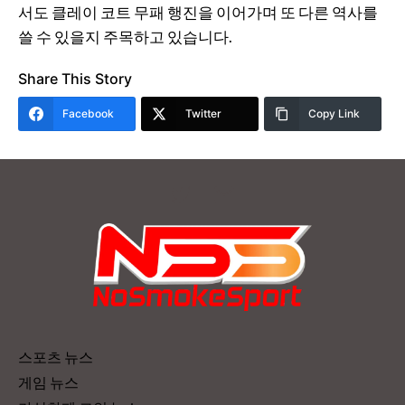
서도 클레이 코트 무패 행진을 이어가며 또 다른 역사를
쓸 수 있을지 주목하고 있습니다.
Share This Story
Facebook
Twitter
Copy Link
스포츠 뉴스
게임 뉴스