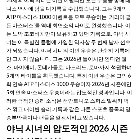
24세의 야닉 시너는 이번 이탈리안 오픈 우승을 통해 테
니스 역사에 남을 대기록을 수립했습니다. 그는 9개의
ATP 마스터스 1000 이벤트를 모두 우승하는 ‘커리어 골
든 마스터스’를 역대 최연소의 나이로 완성했습니다. 이
는 노박 조코비치만이 보유하고 있던 기록으로, 야닉 시
너는 이 특별한 클럽에 가입한 역사상 두 번째 남자 선수
가 되었습니다. 야닉 시너의 이번 우승은 단순히 기록에
만 그치지 않습니다. 그는 2026년 들어서만 인디언 웰
스, 마이애미, 몬테카를로, 마드리드, 로마까지 석권하며
5개의 타이틀을 획득했습니다. 특히 이번 우승은 그의 6
회 연속 ATP 마스터스 1000 우승이자 2026년 시즌에만
5회 연속 마스터스 우승이라는 압도적인 성과입니다. 이
러한 극적인 승리 소식은 샌안토니오 스퍼스 밀워키 벅
스 꺾고 대이변 승리 기록과 같은 다른 스포츠 종목의 명
승부만큼이나 팬들을 열광시키고 있습니다.
야닉 시너의 압도적인 2026 시즌