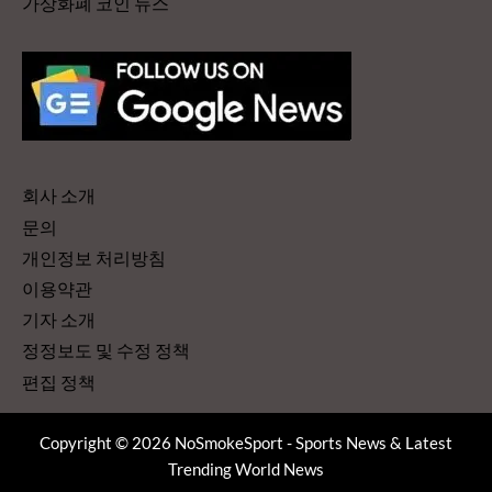
가상화폐 코인 뉴스
회사 소개
문의
개인정보 처리방침
이용약관
기자 소개
정정보도 및 수정 정책
편집 정책
Copyright © 2026 NoSmokeSport - Sports News & Latest
Trending World News