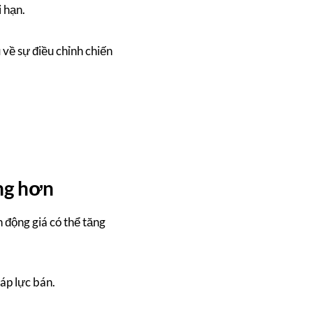
 hạn.
u về sự điều chỉnh chiến
ng hơn
 động giá có thể tăng
áp lực bán.