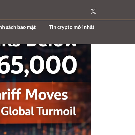
nh sách bảo mật
Tin crypto mới nhất