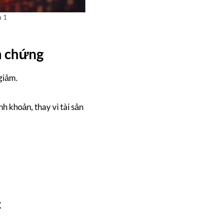
ủ 1
ểm chứng
giảm.
h khoản, thay vì tài sản
c