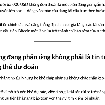
dưới 65.000 USD không đơn thuần là một biến động giá ngắn h
uyển lớn hơn — dòng vốn toàn cầu đang tái cấu trúc theo hướn
ổn chính sách và căng thẳng địa chính trị gia tăng, các tài sả
 đầu tiên. Bitcoin một lần nữa trở thành chỉ báo sớm của sự th
ng đang phản ứng không phải là tin 
 thể dự đoán
nhận tin xấu. Nhưng họ khó chấp nhận sự không chắc chắn kéo 
tế vĩ mô trở nên khó dự báo, việc định giá tài sản rủi ro trở nê
ng ưu tiên khả năng bảo toàn vốn thay vì tìm kiếm lợi nhuận.