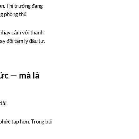
ạn. Thị trường đang
g phòng thủ.
n nhạy cảm với thanh
ay đổi tâm lý đầu tư.
tức — mà là
dài.
n phức tạp hơn. Trong bối