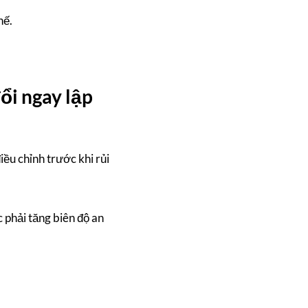
hế.
đổi ngay lập
ều chỉnh trước khi rủi
 phải tăng biên độ an