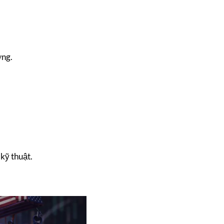
ờng.
 kỹ thuật.