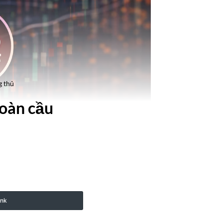
g thủ
toàn cầu
ink