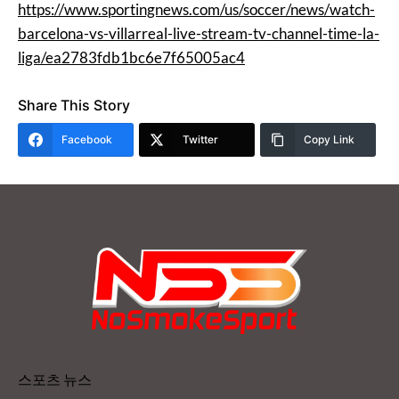
https://www.sportingnews.com/us/soccer/news/watch-
barcelona-vs-villarreal-live-stream-tv-channel-time-la-
liga/ea2783fdb1bc6e7f65005ac4
Share This Story
Facebook
Twitter
Copy Link
스포츠 뉴스