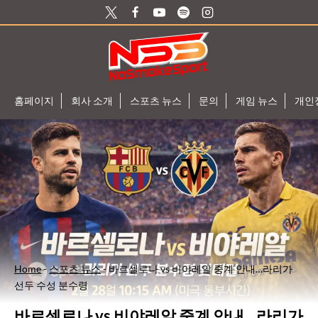
Skip
to
content
홈페이지
회사 소개
스포츠 뉴스
문의
게임 뉴스
개인
Home
-
스포츠 뉴스
-
바르셀로나 vs 비야레알 중계 안내…라리가
선두 수성 분수령
바르셀로나 vs 비야레알 중계 안내…라리가